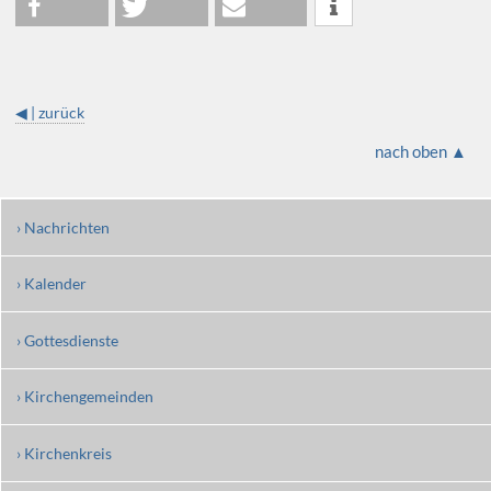
◀ | zurück
nach oben ▲
› Nachrichten
› Kalender
› Gottesdienste
› Kirchengemeinden
› Kirchenkreis