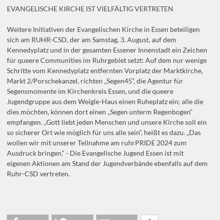
EVANGELISCHE KIRCHE IST VIELFÄLTIG VERTRETEN
Weitere Initiativen der Evangelischen Kirche in Essen beteiligen
sich am RUHR-CSD, der am Samstag, 3. August, auf dem
Kennedyplatz und in der gesamten Essener Innenstadt ein Zeichen
für queere Communities im Ruhrgebiet setzt: Auf dem nur wenige
Schritte vom Kennedyplatz entfernten Vorplatz der Marktkirche,
Markt 2/Porschekanzel, richten „Segen45“, die Agentur für
Segensmomente im Kirchenkreis Essen, und die queere
Jugendgruppe aus dem Weigle-Haus einen Ruheplatz ein; alle die
dies möchten, können dort einen „Segen unterm Regenbogen“
empfangen. „Gott liebt jeden Menschen und unsere Kirche soll ein
so sicherer Ort wie möglich für uns alle sein“, heißt es dazu. „Das
wollen wir mit unserer Teilnahme am ruhrPRIDE 2024 zum
Ausdruck bringen.“ - Die Evangelische Jugend Essen ist mit
eigenen Aktionen am Stand der Jugendverbände ebenfalls auf dem
Ruhr-CSD vertreten.