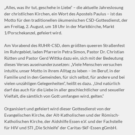
„Alles, was ihr tut, geschehe in Liebe“ – die aktuelle Jahreslosung
der christlichen Kirchen, ein Wort des Apostels Paulus – ist das
Motto für den traditionellen ökumenischen CSD-Gottesdienst, der
am Freitag, 2. August, um 18 Uhr in der Marktkirche, Markt
1/Porschekanzel, gefeiert wird.
Am Vorabend des RUHR-CSD, dem größten queeren Straßenfest
im Ruhrgebiet, laden Pfarrerin Petra Simon, Pastor Dr. Christian
Rütten und Pastor Gerd Wittka dazu ein, sich mit der Bedeutung
dieses Verses auseinanderzusetzen: „Viele Menschen versuchen
intuitiv, unser Motto in ihrem Alltag zu leben – im Beruf, in der
Familie und in den Gemeinden, für sich selbst, für andere und bei
vielen unzähligen Gelegenheiten“, heißt es dazu. „Und natürlich
darf das auch für die Liebe in aller geschlechtlicher und sexueller
Vielfalt, die sämtlich von Gott umfangen wird, gelten.“
Organisiert und gefeiert wird dieser Gottesdienst von der
Evangelischen Kirche, der Alt-Katholischen und der Römisch-
Katholischen Kirche, der Aidshilfe Essen e.V. und der Fachstelle
für HIV und STI „Die Schleife“ der Caritas-SkF-Essen gGmbH.