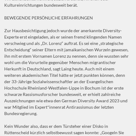
Kultureinrichtungen bundesweit berät.
BEWEGENDE PERSÖNLICHE ERFAHRUNGEN
Zur Hausbesichtigung jedoch wurde der anerkannte Diversity-
Experte erst eingeladen, als er seinen fremd klingenden Namen
verschwieg und als „Dr. Lorenz“ auftrat. Es sei eine „strategische
Entscheidung“ seiner Eltern mit jamaikanischen Wurzeln gewesen,
ihn mit erstem Vornamen Lorenz zu nennen, denn sie wussten sehr
wohl um die Vorurteile gegenüber Menschen migrantischer
Herkunft in Deutschland, sagt Laing heute. Auch mit einem
weiteren akademischen Titel hätte er jetzt punkten können, denn
der 33-Jährige Sozialwissenschaftler an der Evangelischen
Hochschule Rheinland-Westfalen-Lippe in Bochum ist der erste
schwarze Rassismusforscher bundesweit, er erhielt zahlreiche
Auszeichnungen wie etwa den German Diversity Award 2023 und
war Mitglied im Expert*innenrat Antirassismus der letzten
Bundesregierung.
Kein Wunder also, dass er dem Türsteher einer Disko in
Rüttenscheid kürzlich selbstbewusst sagen konnte: „Googeln Sie