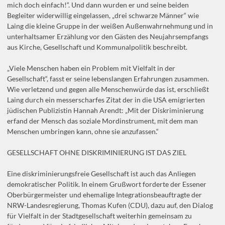
mich doch einfach!“. Und dann wurden er und seine beiden
Begleiter widerwillig eingelassen, „drei schwarze Männer“ wie
Laing die kleine Gruppe in der weißen Außenwahrnehmung und in
unterhaltsamer Erzählung vor den Gästen des Neujahrsempfangs
aus Kirche, Gesellschaft und Kommunalpolitik beschreibt.
„Viele Menschen haben ein Problem mit Vielfalt in der
Gesellschaft“, fasst er seine lebenslangen Erfahrungen zusammen.
Wie verletzend und gegen alle Menschenwürde das ist, erschließt
Laing durch ein messerscharfes Zitat der in die USA emigrierten
jüdischen Publizistin Hannah Arendt: „Mit der Diskriminierung
erfand der Mensch das soziale Mordinstrument, mit dem man
Menschen umbringen kann, ohne sie anzufassen.“
GESELLSCHAFT OHNE DISKRIMINIERUNG IST DAS ZIEL
Eine diskriminierungsfreie Gesellschaft ist auch das Anliegen
demokratischer Politik. In einem Grußwort forderte der Essener
Oberbürgermeister und ehemalige Integrationsbeauftragte der
NRW-Landesregierung, Thomas Kufen (CDU), dazu auf, den Dialog
für Vielfalt in der Stadtgesellschaft weiterhin gemeinsam zu