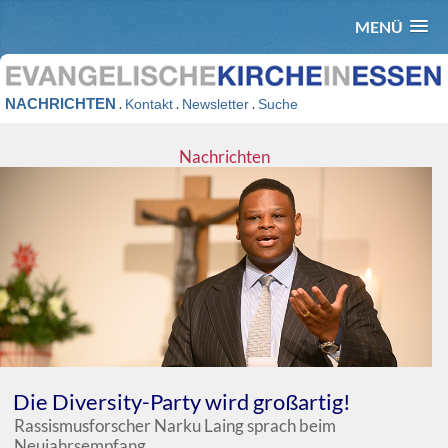
MENÜ
NACHRICHTEN
.
.
.
Kontakt
Newsletter
Suche
Nachrichten
Die Diversity-Party wird großartig!
Rassismusforscher Narku Laing sprach beim
Neujahrsempfang