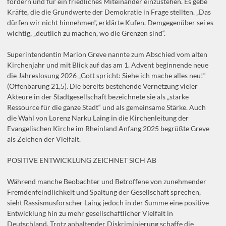
fördern und für ein friedliches Miteinander einzustehen. Es gebe
Kräfte, die die Grundwerte der Demokratie in Frage stellten. „Das
dürfen wir nicht hinnehmen“, erklärte Kufen. Demgegenüber sei es
wichtig, „deutlich zu machen, wo die Grenzen sind“.
Superintendentin Marion Greve nannte zum Abschied vom alten
Kirchenjahr und mit Blick auf das am 1. Advent beginnende neue
die Jahreslosung 2026 „Gott spricht: Siehe ich mache alles neu!“
(Offenbarung 21,5). Die bereits bestehende Vernetzung vieler
Akteure in der Stadtgesellschaft bezeichnete sie als „starke
Ressource für die ganze Stadt“ und als gemeinsame Stärke. Auch
die Wahl von Lorenz Narku Laing in die Kirchenleitung der
Evangelischen Kirche im Rheinland Anfang 2025 begrüßte Greve
als Zeichen der Vielfalt.
POSITIVE ENTWICKLUNG ZEICHNET SICH AB
Während manche Beobachter und Betroffene von zunehmender
Fremdenfeindlichkeit und Spaltung der Gesellschaft sprechen,
sieht Rassismusforscher Laing jedoch in der Summe eine positive
Entwicklung hin zu mehr gesellschaftlicher Vielfalt in
Deutschland. Trotz anhaltender Diskriminierung schaffe die