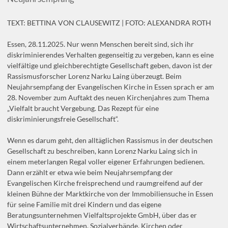
TEXT: BETTINA VON CLAUSEWITZ | FOTO: ALEXANDRA ROTH
Essen, 28.11.2025. Nur wenn Menschen bereit sind, sich ihr
diskriminierendes Verhalten gegenseitig zu vergeben, kann es eine
vielfältige und gleichberechtigte Gesellschaft geben, davon ist der
Rassismusforscher Lorenz Narku Laing überzeugt. Beim
Neujahrsempfang der Evangelischen Kirche in Essen sprach er am
28. November zum Auftakt des neuen Kirchenjahres zum Thema
„Vielfalt braucht Vergebung. Das Rezept für eine
diskriminierungsfreie Gesellschaft“.
Wenn es darum geht, den alltäglichen Rassismus in der deutschen
Gesellschaft zu beschreiben, kann Lorenz Narku Laing sich in
einem meterlangen Regal voller eigener Erfahrungen bedienen.
Dann erzählt er etwa wie beim Neujahrsempfang der
Evangelischen Kirche freisprechend und raumgreifend auf der
kleinen Bühne der Marktkirche von der Immobiliensuche in Essen
für seine Familie mit drei Kindern und das eigene
Beratungsunternehmen Vielfaltsprojekte GmbH, über das er
Wirtschaftsunternehmen, Sozialverbände, Kirchen oder