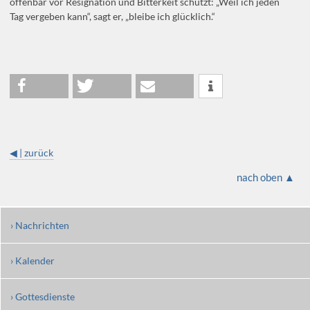
offenbar vor Resignation und Bitterkeit schützt: „Weil ich jeden
Tag vergeben kann“, sagt er, „bleibe ich glücklich.“
◀ | zurück
nach oben ▲
› Nachrichten
› Kalender
› Gottesdienste