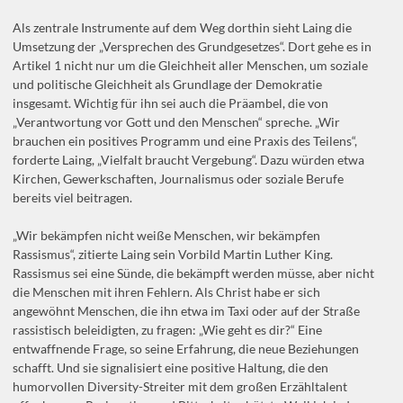
Als zentrale Instrumente auf dem Weg dorthin sieht Laing die
Umsetzung der „Versprechen des Grundgesetzes“. Dort gehe es in
Artikel 1 nicht nur um die Gleichheit aller Menschen, um soziale
und politische Gleichheit als Grundlage der Demokratie
insgesamt. Wichtig für ihn sei auch die Präambel, die von
„Verantwortung vor Gott und den Menschen“ spreche. „Wir
brauchen ein positives Programm und eine Praxis des Teilens“,
forderte Laing, „Vielfalt braucht Vergebung“. Dazu würden etwa
Kirchen, Gewerkschaften, Journalismus oder soziale Berufe
bereits viel beitragen.
„Wir bekämpfen nicht weiße Menschen, wir bekämpfen
Rassismus“, zitierte Laing sein Vorbild Martin Luther King.
Rassismus sei eine Sünde, die bekämpft werden müsse, aber nicht
die Menschen mit ihren Fehlern. Als Christ habe er sich
angewöhnt Menschen, die ihn etwa im Taxi oder auf der Straße
rassistisch beleidigten, zu fragen: „Wie geht es dir?“ Eine
entwaffnende Frage, so seine Erfahrung, die neue Beziehungen
schafft. Und sie signalisiert eine positive Haltung, die den
humorvollen Diversity-Streiter mit dem großen Erzähltalent