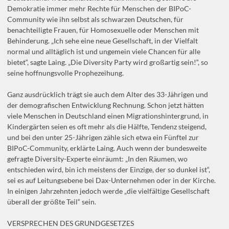
Demokratie immer mehr Rechte für Menschen der BIPoC-
Community wie ihn selbst als schwarzen Deutschen, für
benachteiligte Frauen, für Homosexuelle oder Menschen mit
Behinderung. „Ich sehe eine neue Gesellschaft, in der Vielfalt
normal und alltäglich ist und ungemein viele Chancen für alle
bietet“, sagte Laing. „Die Diversity Party wird großartig sein!“, so
seine hoffnungsvolle Prophezeihung.
Ganz ausdrücklich trägt sie auch dem Alter des 33-Jährigen und
der demografischen Entwicklung Rechnung. Schon jetzt hätten
viele Menschen in Deutschland einen Migrationshintergrund, in
Kindergärten seien es oft mehr als die Hälfte, Tendenz steigend,
und bei den unter 25-Jährigen zähle sich etwa ein Fünftel zur
BIPoC-Community, erklärte Laing. Auch wenn der bundesweite
gefragte Diversity-Experte einräumt: „In den Räumen, wo
entschieden wird, bin ich meistens der Einzige, der so dunkel ist“,
sei es auf Leitungsebene bei Dax-Unternehmen oder in der Kirche.
In einigen Jahrzehnten jedoch werde „die vielfältige Gesellschaft
überall der größte Teil“ sein.
VERSPRECHEN DES GRUNDGESETZES