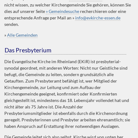
nicht wissen, zu welcher Kirchengemeinde Sie gehören, können Sie
dies auf unserer Seite
» Gemeindesuche
recherchieren oder eine
entsprechende Anfrage per Mail an »
info@evkirche-essen.de
senden.
»
Alle Gemeinden
Das Presbyterium
Die Evangelische Kirche im Rheinland (EKiR) ist presbyterial-
synodal geordnet, mit anderen Worten: Nicht nur Geistliche sind
befugt, die Gemeinde zu leiten, sondern grundsätzlich alle
Getauften. Zum Presbyteramt befähigt ist, wer Mitglied der
Kirchengemeinde, zur Leitung und zum Aufbau der
Kirchengemeinde geeignet, konfirmiert oder Konfirmierten
gleichgestellt ist, mindestens das 18. Lebensjahr vollendet hat und
nicht älter als 75 Jahre ist. Die Anzahl der
Presbyteriumsmitglieder ist ebenfalls durch die Kirchenordnung
geregelt. Presbyterinnen und Presbyter arbeiten ehrenamtlich; sie
haben Anspruch auf Erstattung ihrer notwendigen Auslagen.
Die Gemeinde leitet sich also selbst, Kirche wird von unten her