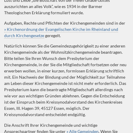
Lust und Liebe „die Botschaft von der freien Gnade Gottes
auszurichten an alles Volk“, wie es 1934 in der Barmer
Theologischen Erklärung formuliert wurde.
Aufgaben, Rechte und Pflichten der Kirchengemeinden sind in der
» Kirchenordnung der Evangelischen Kirche im Rheinland und
durch Kirchengesetze
geregelt.
Natürlich können Sie die Gemeindezugehörigkeit zu einer anderen
Kirchengemeinde als der Wohnsitzkirchengemeinde beantragen.
Bitte teilen Sie Ihren Wunsch dem Presbyterium der
Kirchengemeinde, in der Sie die Mitgliedschaft fortsetzen oder neu
erwerben wollen, in einer kurzen, formlosen Erklärung schriftlich
mit. Ein Nachweis der Bindung und der Möglichkeit zur Teilnahme
am Leben dieser Kirchengemeinde ist nicht mehr erforderlich. Das
Presbyterium kann die beantragte Mitgliedschaft allerdings nach
wie vor aus wichtigen Gründen ablehnen. Gegen die Entscheidung
ist der Einspruch beim Kreissynodalvorstand des Kirchenkreises
Essen, III. Hagen 39, 45127 Essen, möglich. Der
Kreissynodalvorstand entscheidet endgültig.
Die Anschrift Ihrer Kirchengemeinde und wichtige
Ansprechpartner finden Sie unter
» Alle Gemeinden
. Wenn Sie