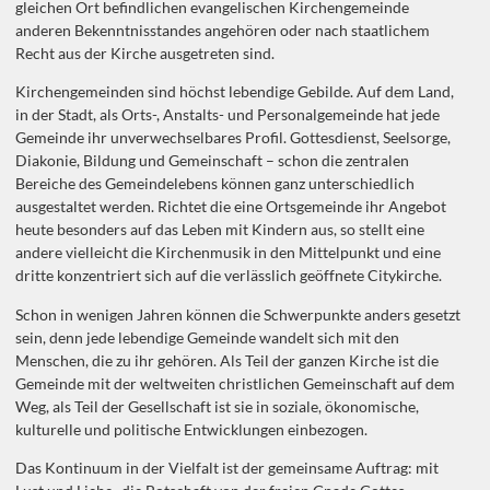
gleichen Ort befindlichen evangelischen Kirchengemeinde
anderen Bekenntnisstandes angehören oder nach staatlichem
Recht aus der Kirche ausgetreten sind.
Kirchengemeinden sind höchst lebendige Gebilde. Auf dem Land,
in der Stadt, als Orts-, Anstalts- und Personalgemeinde hat jede
Gemeinde ihr unverwechselbares Profil. Gottesdienst, Seelsorge,
Diakonie, Bildung und Gemeinschaft – schon die zentralen
Bereiche des Gemeindelebens können ganz unterschiedlich
ausgestaltet werden. Richtet die eine Ortsgemeinde ihr Angebot
heute besonders auf das Leben mit Kindern aus, so stellt eine
andere vielleicht die Kirchenmusik in den Mittelpunkt und eine
dritte konzentriert sich auf die verlässlich geöffnete Citykirche.
Schon in wenigen Jahren können die Schwerpunkte anders gesetzt
sein, denn jede lebendige Gemeinde wandelt sich mit den
Menschen, die zu ihr gehören. Als Teil der ganzen Kirche ist die
Gemeinde mit der weltweiten christlichen Gemeinschaft auf dem
Weg, als Teil der Gesellschaft ist sie in soziale, ökonomische,
kulturelle und politische Entwicklungen einbezogen.
Das Kontinuum in der Vielfalt ist der gemeinsame Auftrag: mit