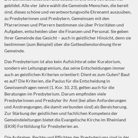
gebildet. Alle vier Jahre wählt die Gemeinde Menschen, die bereit
sind, dieses schöne und verantwortungsvolle Ehrenamt auszuüben,
zu Presbyterinnen und Presbytern. Gemeinsam mit den
Pfarrerinnen und Pfarrern bestimmen sie über Prioritäten und
Aufgaben, entscheiden über die Finanzen und Personal. Sie geben
ihrer Gemeinde das Gesicht – auch in geistlicher Hinsicht, denn sie
bestimmen (zum Beispiel) über die Gottesdienstordnung ihrer
Gemeinde.
Das Presbyterium ist also kein Aufsichtsrat oder Kuratorium,
sondern ein Leitungsgremium, das seine Entscheidungen immer
auch an geistlichen Kriterien orientiert: Dient es zum Guten? Baut
es auf? Die Kriterien, die Paulus für die Entscheidung in
Gewissensfragen nennt (1. Kor. 10, 23), gelten auch für die
Beratungen im Presbyterium. Darum empfinden viele
Presbyterinnen und Presbyter ihr Amt (bei allen Anforderungen
und Anstrengungen, die damit verbunden sind) als Bereicherung.
Zur Stärkung der geistlichen und fachlichen Kompetenz der
Gemeindeleitungen bietet die Evangelische Kirche im Rheinland
(EKiR) Fortbildung für Presbyterien an.
Die Aufgaben, Rechte und Pflichten des Presbyteriums sind in der