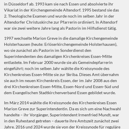
in Düsseldorf ab. 1993 kam sie nach Essen und absolvierte ihr
Vikariat in der Kirchengemeinde Altendorf. 1995 bestand sie das
2. Theologische Examen und wurde noch im selben Jahr in der
Altendorfer Christuskirche zur Pfarrerin ordiniert. In Altendorf
war sie zwei weitere Jahre lang als Pastorin im Hilfsdienst tätig.
1997 wechselte Marion Greve in die damalige Kirchengemeinde
Holsterhausen (heute: Erlöserkirchengemeinde Holsterhausen),
wo sie zunächst als Pastorin im Sonderdienst den
Superintendenten des damaligen Kirchenkreises Essen-Mitte
entlastete. Im Februar 2000 wurde sie als Gemeindepfarrerin
eingeführt; noch im selben Jahr wählte die Kreissynode des
Kirchenkreises Essen-Mitte sie zur Skriba. Dieses Amt übernahm
sie auch im neuen Kirchenkreis Essen, der im Jahr 2008 aus den
drei Kirchenkreisen Essen-Mitte, Essen-Nord und Essen-Süd und
dem Evangelischen Stadtkirchenverband Essen gebildet wurde.
Im März 2014 wählte die Kreissynode des Kirchenkreises Essen
Marion Greve zur Superintendentin. Da es sich um eine Nachwahl
handelte – ihr Vorgänger, Superintendent Irmenfried Mundt, war
in den Ruhestand getreten – dauerte ihre Amtszeit zunächst zwei
Jahre. 2016 und 2024 wurde sie von der Kreissynode für reguläre