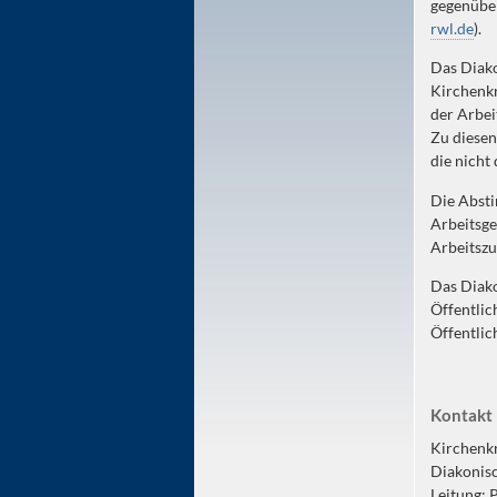
gegenübe
rwl.de
).
Das Diako
Kirchenkr
der Arbei
Zu diesen
die nicht
Die Absti
Arbeitsg
Arbeitsz
Das Diako
Öffentlic
Öffentlic
Kontakt
Kirchenkr
Diakonis
Leitung: 