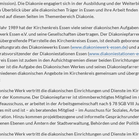
ission). Die Diakonie engagiert sich in der Ausbildung und der Weiterb
 Überblick über alle diakonischen Träger in Essen und ihre Arbeit finden
nd auf diesen Seiten im Themenbereich Diakonie.
Jahr 1989 hat der Kirchenkreis Essen viele seiner diakonischen Aufgaben
erk Essen e.V. und seine Gesellschaften übertragen. Der Diakoniepfarrer
bergreifende Pfarrstelle des Kirchenkreises Essen, ist deshalb geboren
ltungsrats des Diakoniewerks Essen (
www.diakoniewerk-essen.de
) und 
ratsvorsitzender der Diakoniestationen Essen (
www.diakoniestationen-e
eis Essen ist zudem in den Aufsichtsgremien dieser beiden Einrichtunge
ber ist die Aufgabe des Diakonischen Werkes und seines Diakoniepfarrers
chiedenen diakonischen Angebote im Kirchenkreis gemeinsam und übergr
:
nische Werk vertritt die diakonischen Einrichtungen und Dienste im Ki
 der Kommune. Der Diakoniepfarrer ist stimmberechtigtes Mitglied im 
feausschuss, er arbeitet in der Arbeitsgemeinschaft nach § 78 SGB VIII J
es mit und ist – als beratendes Mitglied – im Ausschuss für Soziales, Arb
gration. Hinzu kommen projektbezogene und informelle Gesprächsrunden
enen Ebenen und Ämtern der Stadtverwaltung, Behörden und der Politik
nische Werk vertritt die diakonischen Einrichtungen und Dienste im Ki