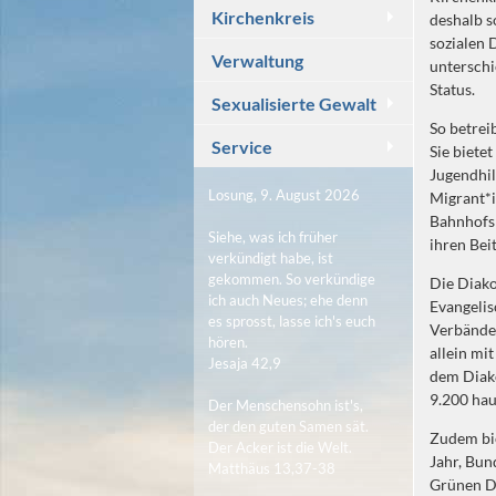
Kirchenkreis
deshalb s
sozialen 
Verwaltung
unterschi
Status.
Sexualisierte Gewalt
So betrei
Service
Sie biete
Jugendhil
Losung, 9. August 2026
Migrant*i
Bahnhofsm
Siehe, was ich früher
ihren Bei
verkündigt habe, ist
gekommen. So verkündige
Die Diako
ich auch Neues; ehe denn
Evangelis
es sprosst, lasse ich's euch
Verbände 
hören.
allein mi
Jesaja 42,9
dem Diako
9.200 hau
Der Menschensohn ist's,
der den guten Samen sät.
Zudem bie
Der Acker ist die Welt.
Jahr, Bun
Matthäus 13,37-38
Grünen D