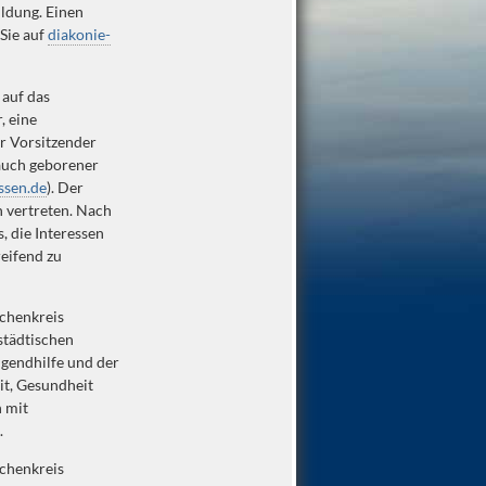
ildung. Einen
 Sie auf
diakonie-
 auf das
, eine
er Vorsitzender
auch geborener
ssen.de
). Der
n vertreten. Nach
, die Interessen
eifend zu
rchenkreis
städtischen
ugendhilfe und der
eit, Gesundheit
 mit
.
rchenkreis