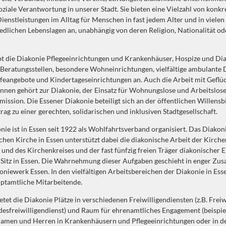
oziale Verantwortung in unserer Stadt. Sie bieten eine Vielzahl von konk
Dienstleistungen im Alltag für Menschen in fast jedem Alter und in vielen
edlichen Lebenslagen an, unabhängig von deren Religion, Nationalität od
bt die Diakonie Pflegeeinrichtungen und Krankenhäuser, Hospize und Dia
t Beratungsstellen, besondere Wohneinrichtungen, vielfältige ambulante 
feangebote und Kindertageseinrichtungen an. Auch die Arbeit mit Geflü
nnen gehört zur Diakonie, der Einsatz für Wohnungslose und Arbeitslose
ission. Die Essener Diakonie beteiligt sich an der öffentlichen Willensbi
trag zu einer gerechten, solidarischen und inklusiven Stadtgesellschaft.
nie ist in Essen seit 1922 als Wohlfahrtsverband organisiert. Das Diako
chen Kirche in Essen unterstützt dabei die diakonische Arbeit der Kirc
und des Kirchenkreises und der fast fünfzig freien Träger diakonischer 
t Sitz in Essen. Die Wahrnehmung dieser Aufgaben geschieht in enger Z
niewerk Essen. In den vielfältigen Arbeitsbereichen der Diakonie in Ess
ptamtliche Mitarbeitende.
tet die Diakonie Plätze in verschiedenen Freiwilligendiensten (z.B. Freiwi
desfreiwilligendienst) und Raum für ehrenamtliches Engagement (beispie
amen und Herren in Krankenhäusern und Pflegeeinrichtungen oder in d