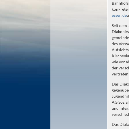
Bahnhofsm
konkreten
essen.de
u
Seit dem 
Diakoniew
gemeindeü
des Verwa
Aufsichts
Kirchenkr
wie vor a
der vers
vertreten
Das Diako
gegenüber
Jugendhil
AG Sozial
und Inte
verschied
Das Diako