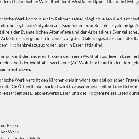
r dem Diakonischen Werk Rheinland-Westfalen-Lippe - Diakonie RWL (
w
nische Werk koordiniert im Rahmen seiner Möglichkeiten die diakonis
eis und regt neue Aufgaben an. Dazu finden zum Beispiel regelmäßige Ar
tskreis der Evangelischen Altenpflege und der Arbeitskreis Evangelische 
 Arbeitskreisen gehören in Umsetzung des Diakoniegesetzes auch die dia
 dem Kirchenkreis zuzuordnen, aber in Essen tätig sind.
mmung mit den anderen Trägern der freien Wohlfahrtspflege in Essen erf
emeinschaft der Wohlfahrtsverbände (AG Wohlfahrt) und in den dazuge
usammenhängen.
nische Werk vertritt den Kirchenkreis in wichtigen diakonischen Frage
hkeit. Die Öffentlichkeitsarbeit wird in Zusammenarbeit mit den Referat
hkeitsarbeit des Diakoniewerks Essen und des Kirchenkreises Essen durc
eis Essen
ches Werk
Pfarrer Andreas Müller