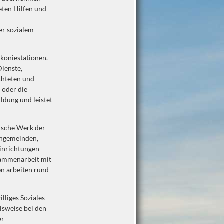
reten Hilfen und
er sozialem
koniestationen.
Dienste,
chteten und
 oder die
ldung und leistet
nische Werk der
hengemeinden,
Einrichtungen
usammenarbeit mit
en arbeiten rund
lliges Soziales
lsweise bei den
er