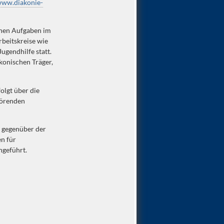
ww.diakonie-
chen Aufgaben im
beitskreise wie
Jugendhilfe statt.
konischen Träger,
olgt über die
hörenden
n gegenüber der
en für
hgeführt.