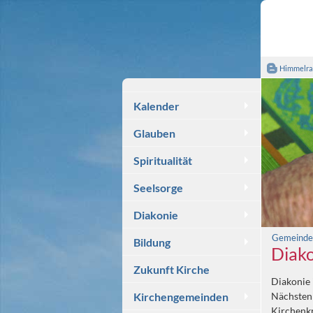
Himmelra
Kalender
Glauben
Spiritualität
Seelsorge
Diakonie
Gemeindeü
Bildung
Diak
Zukunft Kirche
Diakonie 
Nächsten
Kirchengemeinden
Kirchenkr