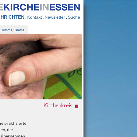
HRICHTEN
.
.
.
Kontakt
Newsletter
Suche
Hömma, Samma
Kirchenkreis
ie praktizierte
en, der
en übernehmen