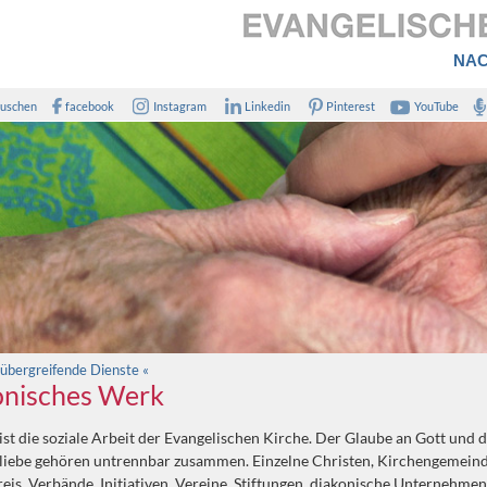
NAC
uschen
facebook
Instagram
Linkedin
Pinterest
YouTube
bergreifende Dienste «
onisches Werk
ist die soziale Arbeit der Evangelischen Kirche. Der Glaube an Gott und d
liebe gehören untrennbar zusammen. Einzelne Christen, Kirchengemeind
eis, Verbände, Initiativen, Vereine, Stiftungen, diakonische Unternehm