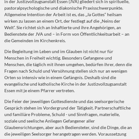
in der Justizvollzugsanstalt Essen (JVA) gliedert sich in spirituelle,
pastoralpsychologische und diakonische Praxisschwerpunkte.
Allgemeine Intention der Arbeit ist es, das „Ja Gottes“ heilsam
wirken zu lassen an einem Ort, der festlegt auf die „Neins der
Welt“. Sie richtet sich an Inhaftierte und ihre Angehörigen, an
Bedienstete der JVA und – in Form von Öffentlichkeitsarbeit – an
die Gemeinden im Kirchenkreis.
Die Begleitung im Leben und im Glauben ist nicht nur für
Menschen in Freiheit wichtig. Besonders Gefangene und
Menschen, die täglich mit ihnen umgehen, bedürfen ihrer, denn die
Fragen nach Schuld und Versöhnung stellen sich nur an wenigen
Orten so intensiv wie in einem Gefängnis. Deshalb sind die
evangelische und katholische Kirche in der Justizvollzugsanstalt
Essen mit je einem Pfarrer vertreten.
Die Feier der jeweiligen Gottesdienste und das seelsorgerische
Gespräch stehen im Vordergrund der Tätigkeit. Partnerschaftliche
und familiäre Probleme, Schuld - und Sinnfragen, materielle,
soziale und seelische Anliegen Gefangener aller
Glaubensrichtungen, aber auch Bediensteter, sind die Dinge, die an
die jeweiligen Seelsorger herangetragen werden. Voraussetzung