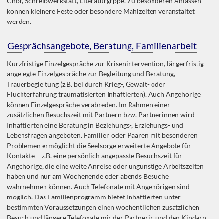
Chor, Schreibwerkstatt, Literaturgrppe. Zu besonderen Anlässen
können kleinere Feste oder besondere Mahlzeiten veranstaltet
werden.
Gesprächsangebote, Beratung, Familienarbeit
Kurzfristige Einzelgespräche zur Krisenintervention, längerfristig
angelegte Einzelgespräche zur Begleitung und Beratung,
Trauerbegleitung (z.B. bei durch Krieg-, Gewalt- oder
Fluchterfahrung traumatisierten Inhaftierten). Auch Angehörige
können Einzelgespräche verabreden. Im Rahmen einer
zusätzlichen Besuchszeit mit Partnern bzw. Partnerinnen wird
Inhaftierten eine Beratung in Beziehungs-, Erziehungs- und
Lebensfragen angeboten. Familien oder Paaren mit besonderen
Problemen ermöglicht die Seelsorge erweiterte Angebote für
Kontakte – z.B. eine persönlich angepasste Besuchszeit für
Angehörige, die eine weite Anreise oder ungünstige Arbeitszeiten
haben und nur am Wochenende oder abends Besuche
wahrnehmen können. Auch Telefonate mit Angehörigen sind
möglich. Das Familienprogramm bietet Inhaftierten unter
bestimmten Voraussetzungen einen wöchentlichen zusätzlichen
Besuch und längere Telefonate mir der Partnerin und den Kindern